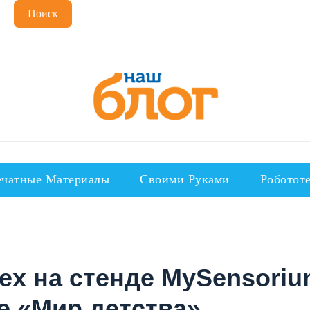
Поиск
чатные Материалы
Своими Руками
Роботот
ех на стенде MySensoriu
е «Мир детства».