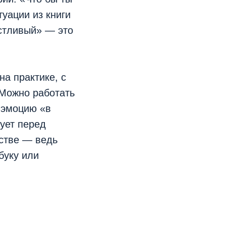
уации из книги
астливый» — это
на практике, с
 Можно работать
 эмоцию «в
шует перед
естве — ведь
буку или