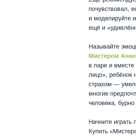
почувствовал, е
и моделируйте и
ещё и «удивлённ
Называйте эмоци
Мистером Анан
в паре и вместе
лицо», ребёнок 
страхом — умело
многие предпочт
человека, бурно
Начните играть 
Купить «Мистер