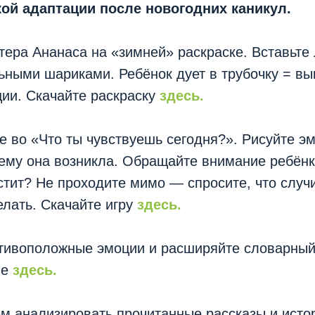
кой адаптации после новогодних каникул.
тера Ананаса на «зимней» раскраске. Вставьте 
ными шариками. Ребёнок дует в трубочку = вы
ии. Скачайте раскраску
здесь.
йте во «Что ты чувствуешь сегодня?». Рисуйте э
ему она возникла. Обращайте внимание ребёнка
стит? Не проходите мимо — спросите, что случи
елать. Скачайте игру
здесь.
отивоположные эмоции и расширяйте словарный
ие
здесь.
 анализировать прочитанные рассказы и истор