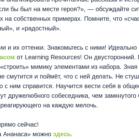
сли бы был на месте героя?», — обсуждайте сит
х на собственных примерах. Помните, что «сч
ый», и «радостный».
и и их оттенки. Знакомьтесь с ними! Идеально 
асом
от Learning Resources! Он двусторонний.
 «строить» мимику элементами из набора. Зная
не смутится и поймёт, что с ней делать. Не сту
 с ним справится. Научится вести себя в общ
ут дружелюбного собеседника, чем замкнутого 
 реагирующего на каждую мелочь.
прямо сейчас!
а Ананаса» можно
здесь.