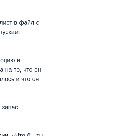
лист в файл с
пускает
моцию и
 на то, что он
лось и что он
 запас.
ии. «Что бы ты