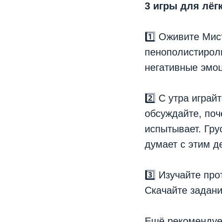
3 игры для лёг
1️⃣ Оживите Мис
пенополистироль
негативные эмоц
2️⃣ С утра игра
обсуждайте, поч
испытывает. Гру
думает с этим д
3️⃣ Изучайте пр
Скачайте задан
Ещё рекомендуем