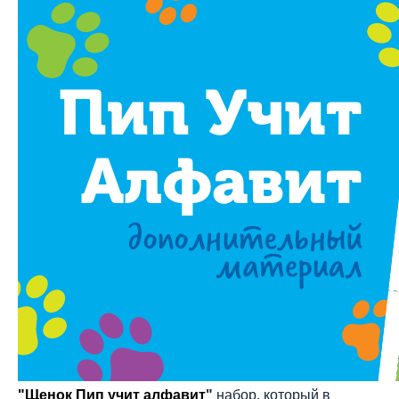
"Щенок Пип учит алфавит
"
набор, который в