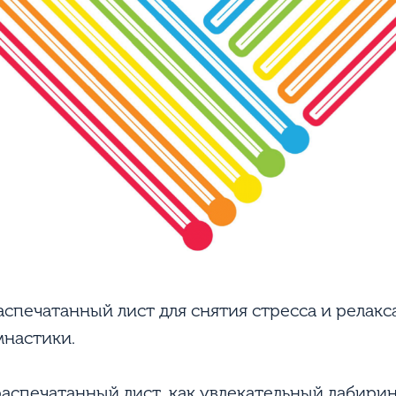
аспечатанный лист для снятия стресса и релак
мнастики.
распечатанный лист, как увлекательный лабирин