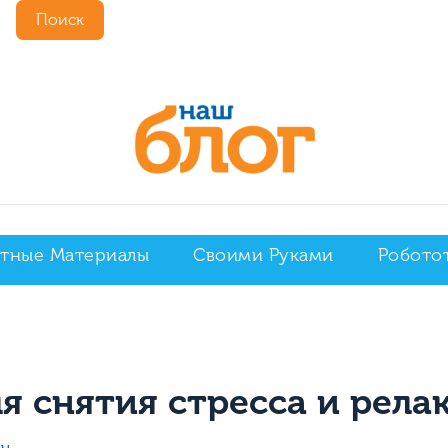
Поиск
тные Материалы
Своими Руками
Робото
я снятия стресса и рела