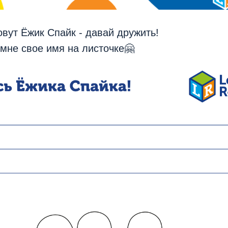
овут Ёжик Спайк - давай дружить!
мне свое имя на листочке🤗