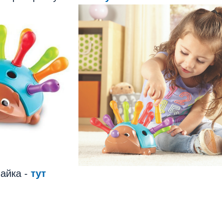
айка -
тут