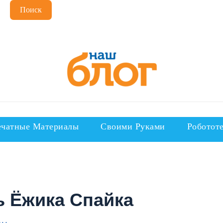
Поиск
чатные Материалы
Своими Руками
Роботот
ь Ёжика Спайка