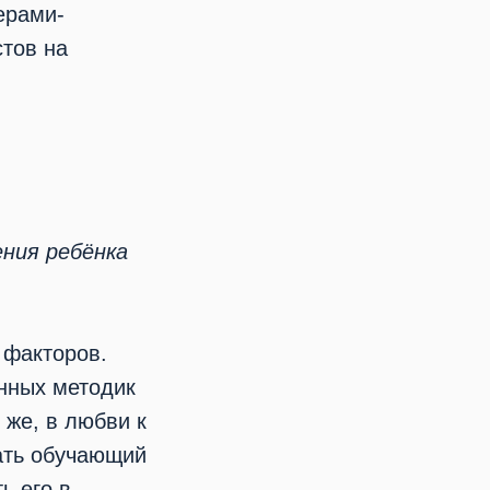
ерами-
тов на
ения ребёнка
 факторов.
енных методик
 же, в любви к
лать обучающий
ь его в