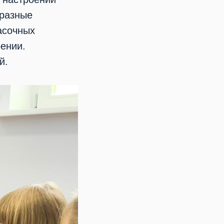
бразные
асочных
оении.
й.