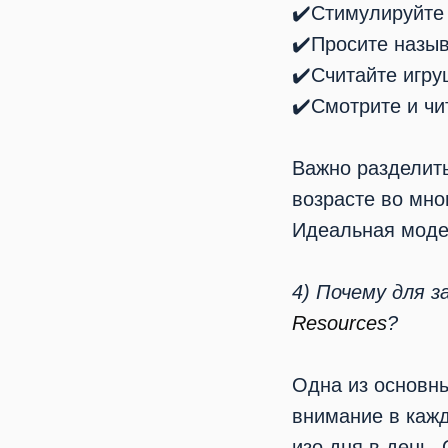
✔️Стимулируйте 
✔️Просите назы
✔️Считайте игру
✔️Смотрите и чи
Важно разделить
возрасте во мно
Идеальная модел
4) Почему для 
Resources
?
Одна из основн
внимание в кажд
изо дня в день.