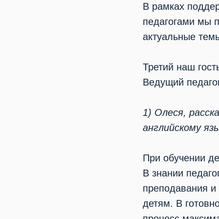
В рамках подде
педагогами мы 
актуальные темы
Третий наш гост
Ведущий педаго
1) Олеся, расск
английскому яз
При обучении де
В знании педаго
преподавания и 
детям. В готовн
процесс максим