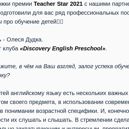
ржки премии
Teacher Star 2021
с нашими партн
подготовили для вас ряд профессиональных пос
 про обучение детей👍🏻
ь - Олеся Дудка.
г клуба
«Discovery English Preschool»
.
ажите, в чём на Ваш взгляд, залог успеха обуч
ыку?
тей английскому языку есть нескольких важных
гом своего предмета, в использовании соврем
в понимании возрастной специфики. И, конечно
ости их слушать и слышать. В стремлении сде
ально захватывающим и интересным, превратит