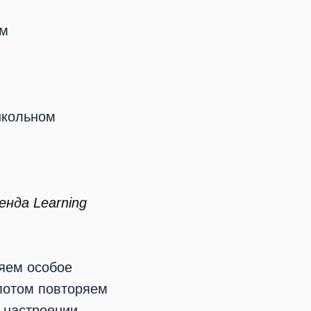
ом
школьном
енда Learning
яем особое
 потом повторяем
 настроении