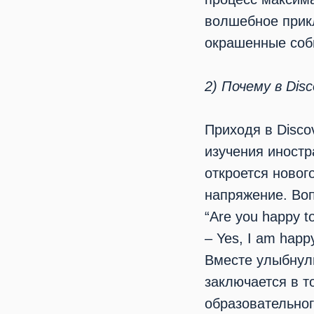
волшебное прик
окрашенные соб
2) Почему в Disc
Приходя в Disco
изучения иностр
откроется новог
напряжение. Воп
“Are you happy t
– Yes, I am happy
Вместе улыбнули
заключается в т
образовательног