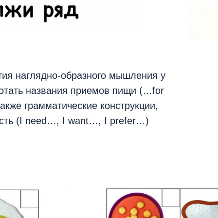
тия наглядно-образного мышления у
отать названия приемов пищи (…for
А также грамматические конструкции,
ь (I need…, I want…, I prefer…)