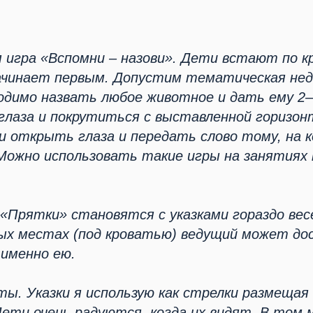
 игра «Вспомни – назови». Дети встают по кр
ачинает первым. Допустим тематическая не
одимо назвать любое животное и дать ему 2–
глаза и покрутиться с выставленной горизонт
и открыть глаза и передать слово тому, на 
. Можно использовать такие игры на занятиях
 «Прятки» становятся с указками гораздо весе
ых местах (под кроватью) ведущий может до
именно ею.
ты. Указки я использую как стрелки размещая
Дети очень радуются, когда их видят. В том 