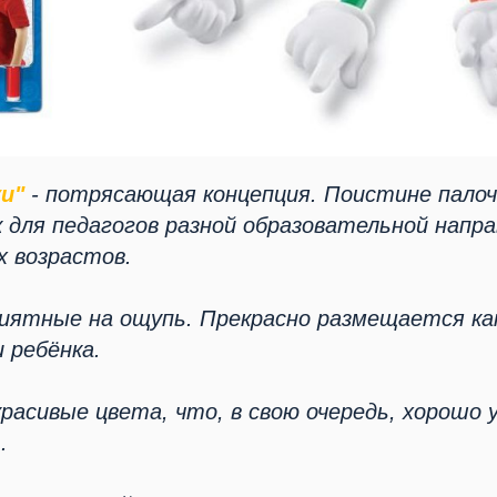
и"
- потрясающая концепция. Поистине палоч
к для педагогов разной образовательной напр
х возрастов.
риятные на ощупь. Прекрасно размещается как
и ребёнка.
расивые цвета, что, в свою очередь, хорошо
.