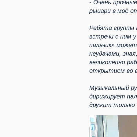
- Очень прочные
рыцари в моё от
Ребята группы 
встречи с ним 
пальчик» может
неудачами, зная
великолепно ра
открытием во в
Музыкальный ру
дирижирует пало
дружит только 