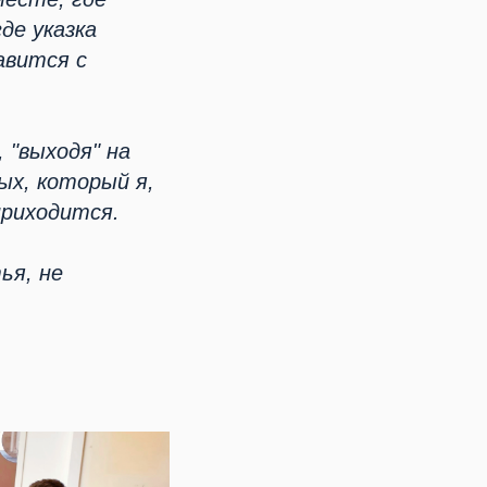
де указка
авится с
 "выходя" на
ых, который я,
приходится.
ья, не