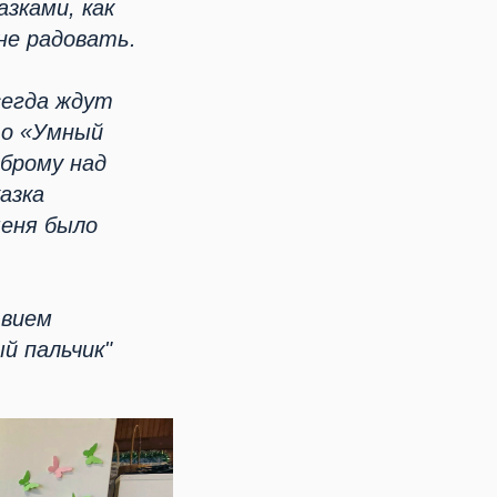
азками, как
не радовать.
сегда ждут
то «Умный
брому над
азка
меня было
твием
й пальчик"