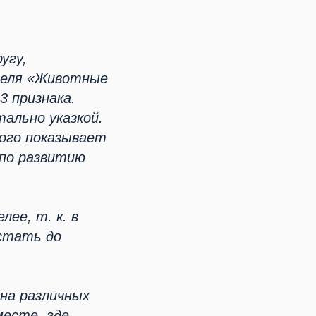
угу,
деля «Животные
3 признака.
ально указкой.
кого показывает
 по развитию
лее, т. к. в
стать до
 на различных
месте, где