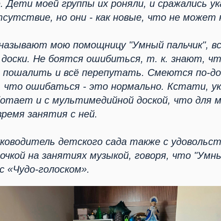
. Дети моей группы их роняли, и сражались ук
сутствие, но они - как новые, что не может 
называют мою помощницу "Умный пальчик", в
у доски. Не боятся ошибиться, т. к. знают, ч
 пошалить и всё перепутать. Смеются по-до
, что ошибаться - это нормально. Кстати, ук
ботает и с мультимедийной доской, что для 
ремя занятия с ней.
ководитель детского сада также с удовольс
чкой на занятиях музыкой, говоря, что "Умны
с «Чудо-голоском».