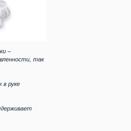
ки –
авленности, так
 в руке
 удерживает